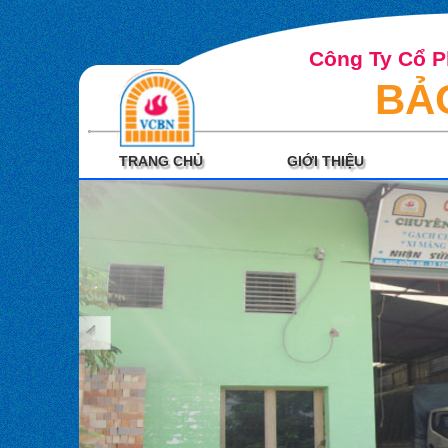
Công Ty Cổ P
BẢ
TRANG CHỦ
GIỚI THIỆU