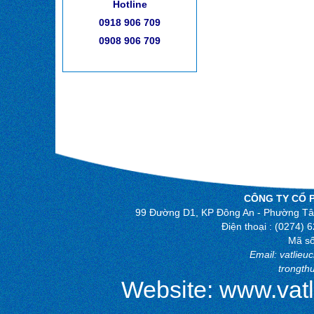
Hotline
0918 906 709
0908 906 709
CÔNG TY CỔ 
99 Đường D1, KP Đông An - Phường Tân
Điện thoại : (0274
Mã số
Email:
vatlie
trongth
Website:
www.vat